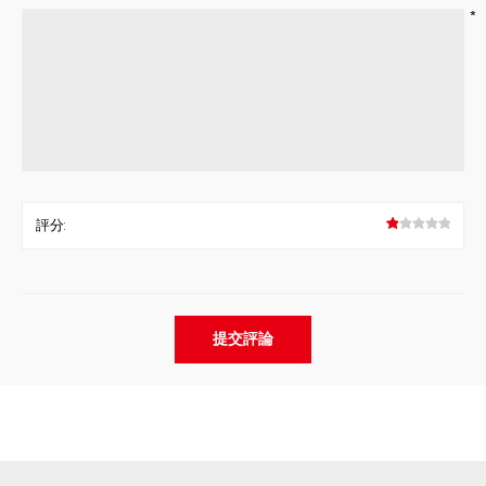
*
評分: