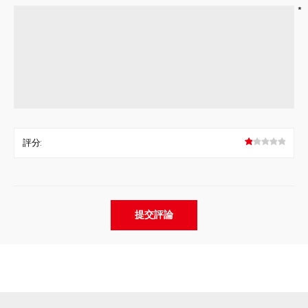
*
評分: