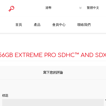
首頁
產品
會員中心
聯絡我們
PRODUCT
Flash 
Brand
Headp
Sandis
56GB EXTREME PRO SDHC™ AND SDX
Gaming
Mouse
Logite
Speake
JBL
寫下您的評論
Webca
Others
Keyboa
標題: