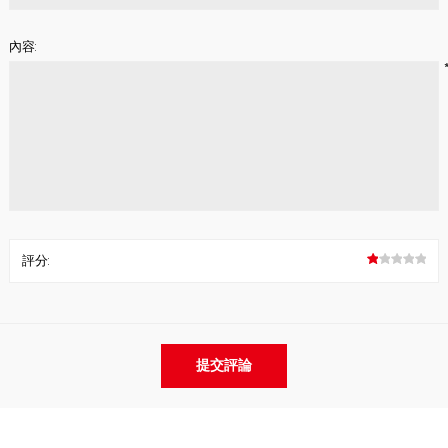
內容:
評分: