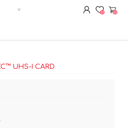
(0)
(0)
註冊
登入
Storage
hones
k
Over-Ear
C™ UHS-I CARD
ch
Earbuds
r
m
rd
*