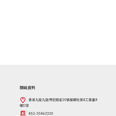
聯絡資料
香港九龍九龍灣宏開道20號楊耀松第8工業廈8
樓D室
852-35863320